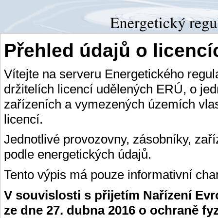
Přehled údajů o licenc
Vítejte na serveru Energetického regu
držitelích licencí udělených ERÚ, o je
zařízeních a vymezených územích vlas
licencí.
Jednotlivé provozovny, zásobníky, zař
podle energetických údajů.
Tento výpis má pouze informativní char
V souvislosti s přijetím Nařízení E
ze dne 27. dubna 2016 o ochraně fy