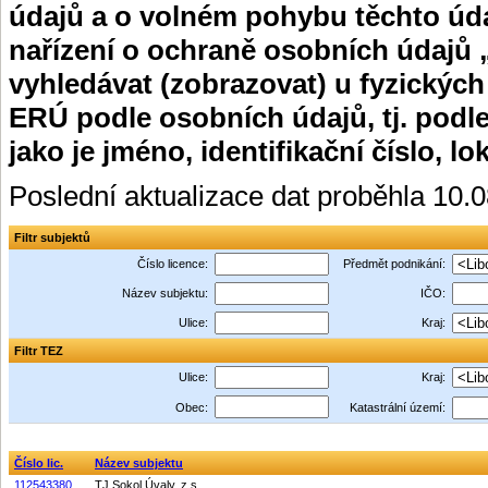
údajů a o volném pohybu těchto úda
nařízení o ochraně osobních údajů 
vyhledávat (zobrazovat) u fyzických
ERÚ podle osobních údajů, tj. podle
jako je jméno, identifikační číslo, lo
Poslední aktualizace dat proběhla 10.
Filtr subjektů
Číslo licence:
Předmět podnikání:
Název subjektu:
IČO:
Ulice:
Kraj:
Filtr TEZ
Ulice:
Kraj:
Obec:
Katastrální území:
Číslo lic.
Název subjektu
112543380
TJ Sokol Úvaly, z.s.