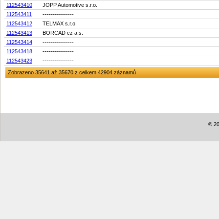
112543410
JOPP Automotive s.r.o.
112543411
----------------
112543412
TELMAX s.r.o.
112543413
BORCAD cz a.s.
112543414
----------------
112543418
----------------
112543423
----------------
Zobrazeno 35641 až 35670 z celkem 42904 záznamů
© 20