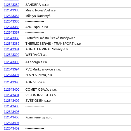
112543382
ŠANDERA, s.r.o.
112543383
Město Nová Včelnice
112543384
Městys Radomyšl
112543385
----------------
112543386
ANG, spol. s r.o.
112543387
----------------
112543388
Statutární město České Budějovice
112543389
THERMOSERVIS - TRANSPORT s.r.o.
112543391
AGROTERMINAL Svitavy a.s.
112543392
WETRA ČR a.s.
112543393
JJ energo s.r.o.
112543394
FVE Markvartovice s.r.o.
112543397
H.A.N.S. prefa, a.s.
112543398
AGRIVEP a.s.
112543400
COMET OBALY, s.r.o.
112543401
VISION INVEST s.r.o.
112543402
SVĚT OKEN s.r.o.
112543403
----------------
112543405
----------------
112543406
Komín energy s.r.o.
112543407
----------------
112543409
----------------