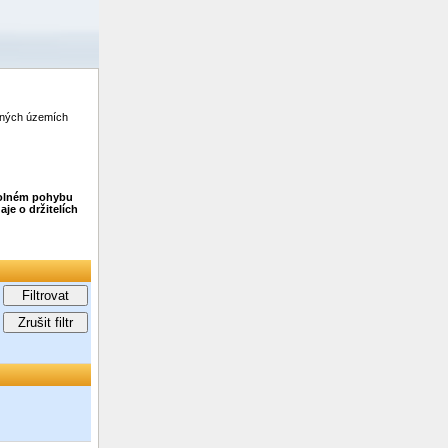
zených územích
 volném pohybu
je o držitelích