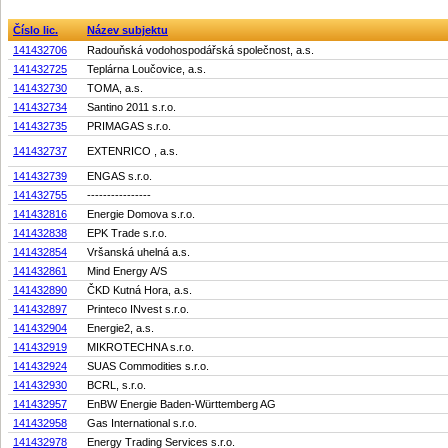
Číslo lic.
Název subjektu
141432706
Radouňská vodohospodářská společnost, a.s.
141432725
Teplárna Loučovice, a.s.
141432730
TOMA, a.s.
141432734
Santino 2011 s.r.o.
141432735
PRIMAGAS s.r.o.
141432737
EXTENRICO , a.s.
141432739
ENGAS s.r.o.
141432755
----------------
141432816
Energie Domova s.r.o.
141432838
EPK Trade s.r.o.
141432854
Vršanská uhelná a.s.
141432861
Mind Energy A/S
141432890
ČKD Kutná Hora, a.s.
141432897
Printeco INvest s.r.o.
141432904
Energie2, a.s.
141432919
MIKROTECHNA s.r.o.
141432924
SUAS Commodities s.r.o.
141432930
BCRL, s.r.o.
141432957
EnBW Energie Baden-Württemberg AG
141432958
Gas International s.r.o.
141432978
Energy Trading Services s.r.o.