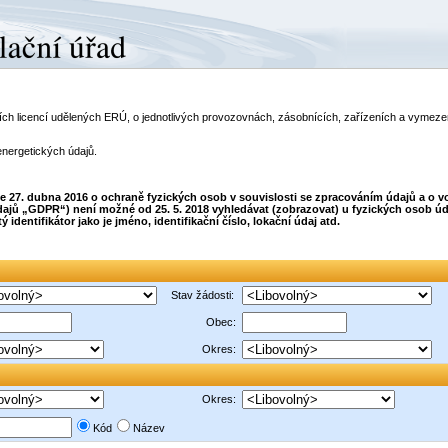
telích licencí udělených ERÚ, o jednotlivých provozovnách, zásobnících, zařízeních a vyme
energetických údajů.
dne 27. dubna 2016 o ochraně fyzických osob v souvislosti se zpracováním údajů a o
ajů „GDPR“) není možné od 25. 5. 2018 vyhledávat (zobrazovat) u fyzických osob úda
dentifikátor jako je jméno, identifikační číslo, lokační údaj atd.
Stav žádosti:
Obec:
Okres:
Okres:
Kód
Název