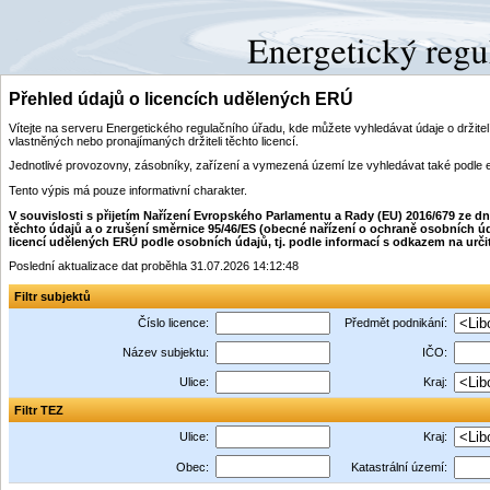
Přehled údajů o licencích udělených ERÚ
Vítejte na serveru Energetického regulačního úřadu, kde můžete vyhledávat údaje o drži
vlastněných nebo pronajímaných držiteli těchto licencí.
Jednotlivé provozovny, zásobníky, zařízení a vymezená území lze vyhledávat také podle 
Tento výpis má pouze informativní charakter.
V souvislosti s přijetím Nařízení Evropského Parlamentu a Rady (EU) 2016/679 ze 
těchto údajů a o zrušení směrnice 95/46/ES (obecné nařízení o ochraně osobních úd
licencí udělených ERÚ podle osobních údajů, tj. podle informací s odkazem na určitý i
Poslední aktualizace dat proběhla 31.07.2026 14:12:48
Filtr subjektů
Číslo licence:
Předmět podnikání:
Název subjektu:
IČO:
Ulice:
Kraj:
Filtr TEZ
Ulice:
Kraj:
Obec:
Katastrální území: