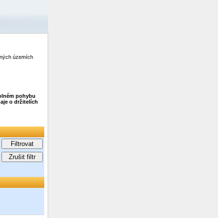
zených územích
 volném pohybu
je o držitelích