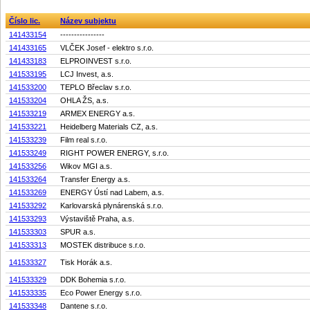
Číslo lic.
Název subjektu
141433154
----------------
141433165
VLČEK Josef - elektro s.r.o.
141433183
ELPROINVEST s.r.o.
141533195
LCJ Invest, a.s.
141533200
TEPLO Břeclav s.r.o.
141533204
OHLA ŽS, a.s.
141533219
ARMEX ENERGY a.s.
141533221
Heidelberg Materials CZ, a.s.
141533239
Film real s.r.o.
141533249
RIGHT POWER ENERGY, s.r.o.
141533256
Wikov MGI a.s.
141533264
Transfer Energy a.s.
141533269
ENERGY Ústí nad Labem, a.s.
141533292
Karlovarská plynárenská s.r.o.
141533293
Výstaviště Praha, a.s.
141533303
SPUR a.s.
141533313
MOSTEK distribuce s.r.o.
141533327
Tisk Horák a.s.
141533329
DDK Bohemia s.r.o.
141533335
Eco Power Energy s.r.o.
141533348
Dantene s.r.o.