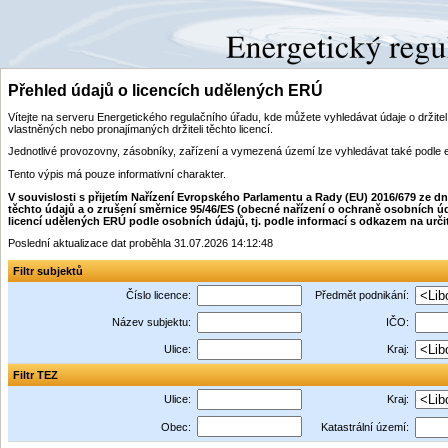
Přehled údajů o licencích udělených ERÚ
Vítejte na serveru Energetického regulačního úřadu, kde můžete vyhledávat údaje o drži
vlastněných nebo pronajímaných držiteli těchto licencí.
Jednotlivé provozovny, zásobníky, zařízení a vymezená území lze vyhledávat také podle 
Tento výpis má pouze informativní charakter.
V souvislosti s přijetím Nařízení Evropského Parlamentu a Rady (EU) 2016/679 ze 
těchto údajů a o zrušení směrnice 95/46/ES (obecné nařízení o ochraně osobních úd
licencí udělených ERÚ podle osobních údajů, tj. podle informací s odkazem na určitý i
Poslední aktualizace dat proběhla 31.07.2026 14:12:48
Filtr subjektů
Číslo licence:
Předmět podnikání:
Název subjektu:
IČO:
Ulice:
Kraj:
Filtr TEZ
Ulice:
Kraj:
Obec:
Katastrální území: