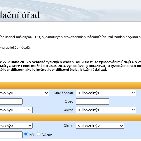
telích licencí udělených ERÚ, o jednotlivých provozovnách, zásobnících, zařízeních a vyme
energetických údajů.
dne 27. dubna 2016 o ochraně fyzických osob v souvislosti se zpracováním údajů a o
ajů „GDPR“) není možné od 25. 5. 2018 vyhledávat (zobrazovat) u fyzických osob úda
dentifikátor jako je jméno, identifikační číslo, lokační údaj atd.
Stav žádosti:
Obec:
Okres:
Okres:
Kód
Název