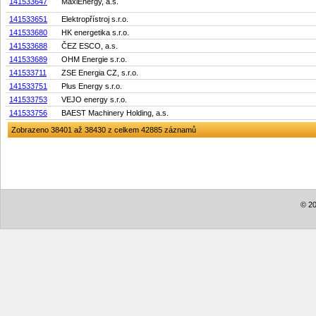
141533647
MaxiEnergy, a.s.
141533651
Elektropřístroj s.r.o.
141533680
HK energetika s.r.o.
141533688
ČEZ ESCO, a.s.
141533689
OHM Energie s.r.o.
141533711
ZSE Energia CZ, s.r.o.
141533751
Plus Energy s.r.o.
141533753
VEJO energy s.r.o.
141533756
BAEST Machinery Holding, a.s.
Zobrazeno 38401 až 38430 z celkem 42885 záznamů
© 20