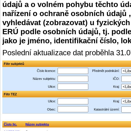
údajů a o volném pohybu těchto úda
nařízení o ochraně osobních údajů 
vyhledávat (zobrazovat) u fyzických
ERÚ podle osobních údajů, tj. podle
jako je jméno, identifikační číslo, lo
Poslední aktualizace dat proběhla 31.
Filtr subjektů
Číslo licence:
Předmět podnikání:
Název subjektu:
IČO:
Ulice:
Kraj:
Filtr TEZ
Ulice:
Kraj:
Obec:
Katastrální území:
Číslo lic.
Název subjektu