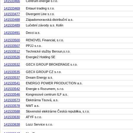
141533466
Centrum energie s.r.o.
141533469
Entauri trading s.r.o.
141533477
Divergent Line s.r.o.
141533488
Západomoravská distribuční a.s.
141533489
Lučební závody a.s. Kolín
141533491
Decci a.s.
141533500
RENOVEL Financial, s.r.o.
141533507
PPJJ s.r.o.
141533512
Technické služby Beroun,s.r.o.
141533526
Energie2 Holding SE
141533532
GECX GROUP BROKERAGE s.r.o.
141533535
GECX GROUP CZ s.r.o.
141533537
Dream Energy a.s.
141533541
ENERGO POWER PRODUCTION a.s.
141533542
Energie s Rozumem, s.r.o.
141533546
Kongresové centrum ILF a.s.
141533573
Elektrárna Tisová, a.s.
141533578
NWT a.s.
141533588
Slovenské elektrárne Česká republika, s.r.o.
141533630
ATYF s.r.o.
141533638
Lozz Service s.r.o.