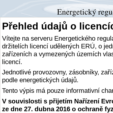
Přehled údajů o licenc
Vítejte na serveru Energetického regu
držitelích licencí udělených ERÚ, o je
zařízeních a vymezených územích vlas
licencí.
Jednotlivé provozovny, zásobníky, zař
podle energetických údajů.
Tento výpis má pouze informativní char
V souvislosti s přijetím Nařízení E
ze dne 27. dubna 2016 o ochraně fy