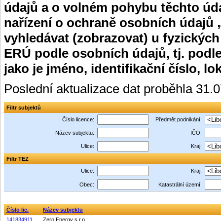
údajů a o volném pohybu těchto úda
nařízení o ochraně osobních údajů 
vyhledávat (zobrazovat) u fyzických
ERÚ podle osobních údajů, tj. podle
jako je jméno, identifikační číslo, lo
Poslední aktualizace dat proběhla 31.
Filtr subjektů
Číslo licence:
Předmět podnikání:
Název subjektu:
IČO:
Ulice:
Kraj:
Filtr TEZ
Ulice:
Kraj:
Obec:
Katastrální území:
Číslo lic.
Název subjektu
141834911
Zero Energy s.r.o.