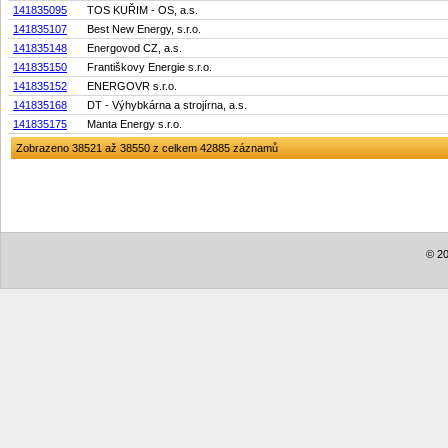
141835095
TOS KUŘIM - OS, a.s.
141835107
Best New Energy, s.r.o.
141835148
Energovod CZ, a.s.
141835150
Františkovy Energie s.r.o.
141835152
ENERGOVR s.r.o.
141835168
DT - Výhybkárna a strojírna, a.s.
141835175
Manta Energy s.r.o.
Zobrazeno 38521 až 38550 z celkem 42885 záznamů
© 20