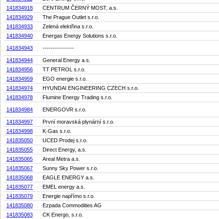
141834918
CENTRUM ČERNÝ MOST, a.s.
141834929
The Prague Outlet s.r.o.
141834933
Zelená elektřina s.r.o.
141834940
Energas Energy Solutions s.r.o.
141834943
----------------
141834944
General Energy a.s.
141834956
TT PETROL s.r.o.
141834959
EGO energie s.r.o.
141834974
HYUNDAI ENGINEERING CZECH s.r.o.
141834978
Flumine Energy Trading s.r.o.
141834984
ENERGOVR s.r.o.
141834997
První moravská plynární s.r.o.
141834998
K-Gas s.r.o.
141835050
UCED Prodej s.r.o.
141835055
Direct Energy, a.s.
141835065
Areal Metra a.s.
141835067
Sunny Sky Power s.r.o.
141835068
EAGLE ENERGY a.s.
141835077
EMEL energy a.s.
141835079
Energie napřímo s.r.o.
141835080
Ezpada Commodities AG
141835083
CK Energo, s.r.o.