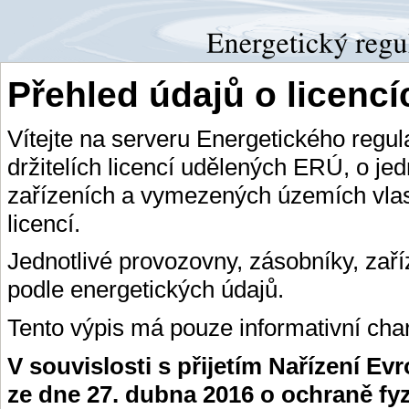
Přehled údajů o licenc
Vítejte na serveru Energetického regu
držitelích licencí udělených ERÚ, o je
zařízeních a vymezených územích vlas
licencí.
Jednotlivé provozovny, zásobníky, zař
podle energetických údajů.
Tento výpis má pouze informativní char
V souvislosti s přijetím Nařízení E
ze dne 27. dubna 2016 o ochraně fy