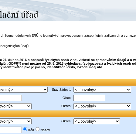
telích licencí udělených ERÚ, o jednotlivých provozovnách, zásobnících, zařízeních a vyme
energetických údajů.
dne 27. dubna 2016 o ochraně fyzických osob v souvislosti se zpracováním údajů a o
ajů „GDPR“) není možné od 25. 5. 2018 vyhledávat (zobrazovat) u fyzických osob úda
dentifikátor jako je jméno, identifikační číslo, lokační údaj atd.
Stav žádosti:
Obec:
Okres:
Okres:
Kód
Název