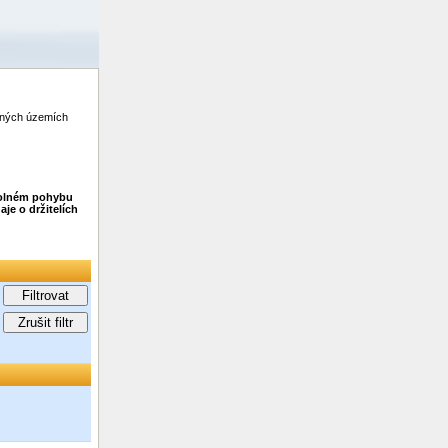
zených územích
 volném pohybu
je o držitelích