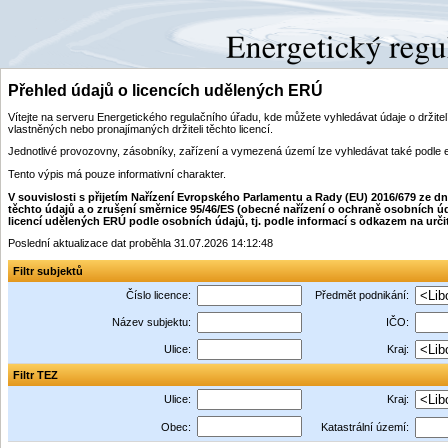
Přehled údajů o licencích udělených ERÚ
Vítejte na serveru Energetického regulačního úřadu, kde můžete vyhledávat údaje o drži
vlastněných nebo pronajímaných držiteli těchto licencí.
Jednotlivé provozovny, zásobníky, zařízení a vymezená území lze vyhledávat také podle 
Tento výpis má pouze informativní charakter.
V souvislosti s přijetím Nařízení Evropského Parlamentu a Rady (EU) 2016/679 ze 
těchto údajů a o zrušení směrnice 95/46/ES (obecné nařízení o ochraně osobních úd
licencí udělených ERÚ podle osobních údajů, tj. podle informací s odkazem na určitý i
Poslední aktualizace dat proběhla 31.07.2026 14:12:48
Filtr subjektů
Číslo licence:
Předmět podnikání:
Název subjektu:
IČO:
Ulice:
Kraj:
Filtr TEZ
Ulice:
Kraj:
Obec:
Katastrální území: