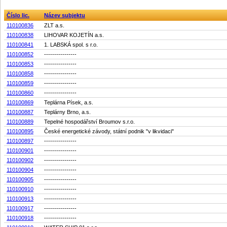
Číslo lic.
Název subjektu
110100836
ZLT a.s.
110100838
LIHOVAR KOJETÍN a.s.
110100841
1. LABSKÁ spol. s r.o.
110100852
----------------
110100853
----------------
110100858
----------------
110100859
----------------
110100860
----------------
110100869
Teplárna Písek, a.s.
110100887
Teplárny Brno, a.s.
110100889
Tepelné hospodářství Broumov s.r.o.
110100895
České energetické závody, státní podnik "v likvidaci"
110100897
----------------
110100901
----------------
110100902
----------------
110100904
----------------
110100905
----------------
110100910
----------------
110100913
----------------
110100917
----------------
110100918
----------------