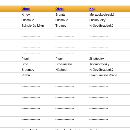
Obec
Okres
Kraj
Krnov
Bruntál
Moravskoslezský
Olomouc
Olomouc
Olomoucký
Špindlerův Mlýn
Trutnov
Královéhradecký
----------------
----------------
----------------
----------------
----------------
----------------
----------------
----------------
----------------
----------------
----------------
----------------
----------------
----------------
----------------
Písek
Písek
Jihočeský
Brno
Brno-město
Jihomoravský
Broumov
Náchod
Královéhradecký
Praha
Hlavní město Praha
----------------
----------------
----------------
----------------
----------------
----------------
----------------
----------------
----------------
----------------
----------------
----------------
----------------
----------------
----------------
----------------
----------------
----------------
----------------
----------------
----------------
----------------
----------------
----------------
----------------
----------------
----------------