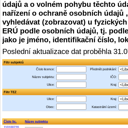
údajů a o volném pohybu těchto úda
nařízení o ochraně osobních údajů 
vyhledávat (zobrazovat) u fyzických
ERÚ podle osobních údajů, tj. podle
jako je jméno, identifikační číslo, lo
Poslední aktualizace dat proběhla 31.
Filtr subjektů
Číslo licence:
Předmět podnikání:
Název subjektu:
IČO:
Ulice:
Kraj:
Filtr TEZ
Ulice:
Kraj:
Obec:
Katastrální území:
Číslo lic.
Název subjektu
110100720
----------------