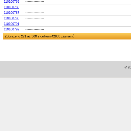
110100785
----------------
110100786
----------------
110100787
----------------
110100790
----------------
110100791
----------------
110100792
----------------
Zobrazeno 271 až 300 z celkem 42885 záznamů
© 20