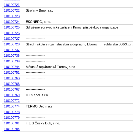
110100721
----------------
110100722
Strojírny Brno, a.s.
110100723
----------------
110100724
EKONERG, s.r.o.
110100725
Sdružené zdravotnické zařízení Krnov, příspěvková organizace
110100726
----------------
110100727
----------------
110100728
Střední škola strojní, stavební a dopravní, Liberec II, Truhlářská 360/3, př
110100737
----------------
110100738
----------------
110100739
----------------
110100744
Městská teplárenská Turnov, s.r.o.
110100751
----------------
110100763
----------------
110100766
----------------
110100767
----------------
110100769
ITES spol. s r.o.
110100772
----------------
110100774
TERMO Děčín a.s.
110100778
----------------
110100779
----------------
110100781
T E S Český Dub, s.r.o.
110100784
----------------