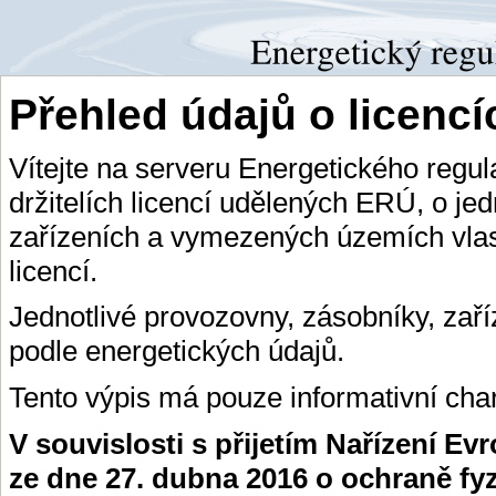
Přehled údajů o licenc
Vítejte na serveru Energetického regu
držitelích licencí udělených ERÚ, o je
zařízeních a vymezených územích vlas
licencí.
Jednotlivé provozovny, zásobníky, zař
podle energetických údajů.
Tento výpis má pouze informativní char
V souvislosti s přijetím Nařízení E
ze dne 27. dubna 2016 o ochraně fy