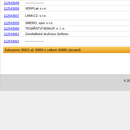
112543649
----------------
112543656
XERPLak s.r.o.
112543657
LIWA CZ, s.r.o.
112543659
SMERO, spol. s r.o.
112543660
TESAŘSTVÍ BISKUP, s. r. o.
112543661
Zemědělské družstvo Světnov
112543662
----------------
Zobrazeno 35821 až 35850 z celkem 42885 záznamů
© 20