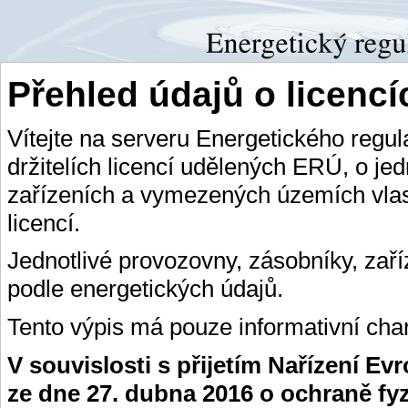
Přehled údajů o licenc
Vítejte na serveru Energetického regu
držitelích licencí udělených ERÚ, o je
zařízeních a vymezených územích vlas
licencí.
Jednotlivé provozovny, zásobníky, zař
podle energetických údajů.
Tento výpis má pouze informativní char
V souvislosti s přijetím Nařízení E
ze dne 27. dubna 2016 o ochraně fy