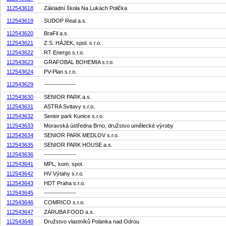
112543618
Základní škola Na Lukách Polička
112543619
SUDOP Real a.s.
112543620
BraFil a.s.
112543621
Z.S. HÁJEK, spol. s r.o.
112543622
RT Energo s.r.o.
112543623
GRAFOBAL BOHEMIA s.r.o.
112543624
PV-Plan s.r.o.
112543629
----------------
112543630
SENIOR PARK a.s.
112543631
ASTRA Svitavy s.r.o.
112543632
Senior park Kunice s.r.o.
112543633
Moravská ústředna Brno, družstvo umělecké výroby
112543634
SENIOR PARK MEDLOV s.r.o.
112543635
SENIOR PARK HOUSE a.s.
112543636
----------------
112543641
MPL, kom. spol.
112543642
HV Výtahy s.r.o.
112543643
HDT Praha s.r.o.
112543645
----------------
112543646
COMRICO s.r.o.
112543647
ZÁRUBA FOOD a.s.
112543648
Družstvo vlastníků Polanka nad Odrou