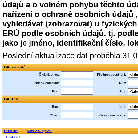
údajů a o volném pohybu těchto úda
nařízení o ochraně osobních údajů 
vyhledávat (zobrazovat) u fyzických
ERÚ podle osobních údajů, tj. podle
jako je jméno, identifikační číslo, lo
Poslední aktualizace dat proběhla 31.
Filtr subjektů
Číslo licence:
Předmět podnikání:
Název subjektu:
IČO:
Ulice:
Kraj:
Filtr TEZ
Ulice:
Kraj:
Obec:
Katastrální území:
Číslo lic.
Název subjektu
112543617
----------------