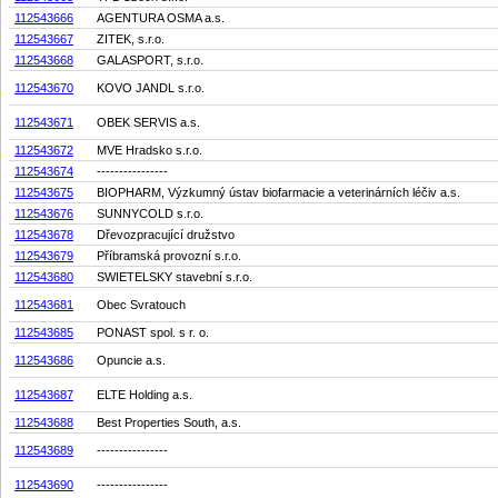
112543666
AGENTURA OSMA a.s.
112543667
ZITEK, s.r.o.
112543668
GALASPORT, s.r.o.
112543670
KOVO JANDL s.r.o.
112543671
OBEK SERVIS a.s.
112543672
MVE Hradsko s.r.o.
112543674
----------------
112543675
BIOPHARM, Výzkumný ústav biofarmacie a veterinárních léčiv a.s.
112543676
SUNNYCOLD s.r.o.
112543678
Dřevozpracující družstvo
112543679
Příbramská provozní s.r.o.
112543680
SWIETELSKY stavební s.r.o.
112543681
Obec Svratouch
112543685
PONAST spol. s r. o.
112543686
Opuncie a.s.
112543687
ELTE Holding a.s.
112543688
Best Properties South, a.s.
112543689
----------------
112543690
----------------