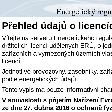
Přehled údajů o licenc
Vítejte na serveru Energetického regu
držitelích licencí udělených ERÚ, o je
zařízeních a vymezených územích vlas
licencí.
Jednotlivé provozovny, zásobníky, zař
podle energetických údajů.
Tento výpis má pouze informativní char
V souvislosti s přijetím Nařízení E
ze dne 27. dubna 2016 o ochraně fy