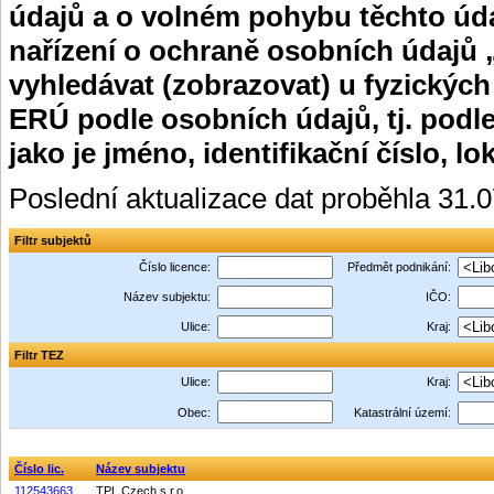
údajů a o volném pohybu těchto úda
nařízení o ochraně osobních údajů 
vyhledávat (zobrazovat) u fyzických
ERÚ podle osobních údajů, tj. podle
jako je jméno, identifikační číslo, lo
Poslední aktualizace dat proběhla 31.
Filtr subjektů
Číslo licence:
Předmět podnikání:
Název subjektu:
IČO:
Ulice:
Kraj:
Filtr TEZ
Ulice:
Kraj:
Obec:
Katastrální území:
Číslo lic.
Název subjektu
112543663
TPL Czech s.r.o.