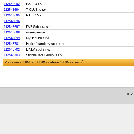
112543692
BAST s.r.o.
112543694
T-CLUB, s.r.o.
112543695
P L E A S s.r.o.
112543696
----------------
112543697
FVE Sobotka s.r.o.
112543698
----------------
112543699
MyHenDra s.r.o.
112543701
Hořické strojírny spol. s r.o.
112543702
LINEA spol.s r.o.
112543703
Steinhauser Group, s.r.o.
Zobrazeno 35851 až 35880 z celkem 42885 záznamů
© 20