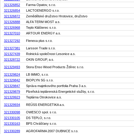
321326852
Farma Opatov, s.r.o.
321326854
LACTOENERGO s.r.o.
321326872
Zemědělské družstvo Hrotovice, družstvo
321326888
ALFA TERM MOST a.s.
321326968
Teplo Klášterec s.r.o.
321327010
ARTOUR ENERGY a.s.
321327292
Flenexa plus s.r.o.
321327381
Larsson Trade s.r.o.
321327439
Rolnická společnost Lesonice a.s.
321328722
OKIN GROUP, a.s.
321329493
Stora Enso Wood Products Ždírec s.r.o.
321329824
LB IMMO, s.r.o.
321329842
BIOPLYN SG s.r.o.
321329847
Správa majetkového portfolia Praha 3 a.s.
321329879
Plzeňská teplárenská Energetické služby, s.r.o.
321329923
Teplárna Otrokovice a.s.
321329934
REÚSS ENERGETIKA a.s.
321330098
OWESCO spol. s r.o.
321330105
DS TEPLO, s.r.o.
321330163
BPS Chrášťany s.r.o.
321330289
AGROFARMA 2007 DUBNICE s.r.o.