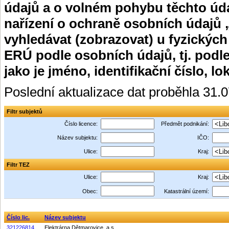
údajů a o volném pohybu těchto úda
nařízení o ochraně osobních údajů 
vyhledávat (zobrazovat) u fyzických
ERÚ podle osobních údajů, tj. podle
jako je jméno, identifikační číslo, lo
Poslední aktualizace dat proběhla 31.
Filtr subjektů
Číslo licence:
Předmět podnikání:
Název subjektu:
IČO:
Ulice:
Kraj:
Filtr TEZ
Ulice:
Kraj:
Obec:
Katastrální území:
Číslo lic.
Název subjektu
321226814
Elektrárna Dětmarovice, a.s.