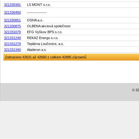
321330391
LS MONT s.r.o.
321330450
----------------
321330851
OSIVA a.s.
321330875
OLBENA akciová společnost
321331079
EFG Vyškov BPS s.r.o.
321331249
REKAZ Energo s.r.o.
321331279
Teplárna Loučovice, a.s.
321331340
Aladeron a.s.
Zobrazeno 42631 až 42660 z celkem 42885 záznamů
© 20