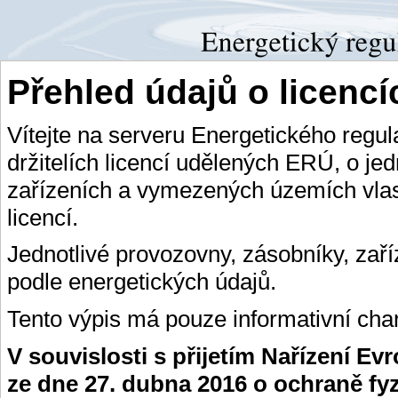
Přehled údajů o licenc
Vítejte na serveru Energetického regu
držitelích licencí udělených ERÚ, o je
zařízeních a vymezených územích vlas
licencí.
Jednotlivé provozovny, zásobníky, zař
podle energetických údajů.
Tento výpis má pouze informativní char
V souvislosti s přijetím Nařízení E
ze dne 27. dubna 2016 o ochraně fy