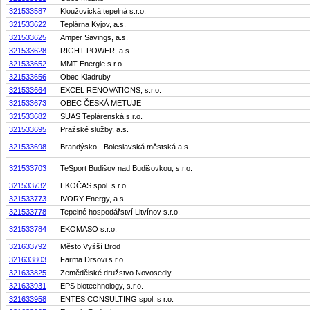
321533587
Kloužovická tepelná s.r.o.
321533622
Teplárna Kyjov, a.s.
321533625
Amper Savings, a.s.
321533628
RIGHT POWER, a.s.
321533652
MMT Energie s.r.o.
321533656
Obec Kladruby
321533664
EXCEL RENOVATIONS, s.r.o.
321533673
OBEC ČESKÁ METUJE
321533682
SUAS Teplárenská s.r.o.
321533695
Pražské služby, a.s.
321533698
Brandýsko - Boleslavská městská a.s.
321533703
TeSport Budišov nad Budišovkou, s.r.o.
321533732
EKOČAS spol. s r.o.
321533773
IVORY Energy, a.s.
321533778
Tepelné hospodářství Litvínov s.r.o.
321533784
EKOMASO s.r.o.
321633792
Město Vyšší Brod
321633803
Farma Drsovi s.r.o.
321633825
Zemědělské družstvo Novosedly
321633931
EPS biotechnology, s.r.o.
321633958
ENTES CONSULTING spol. s r.o.