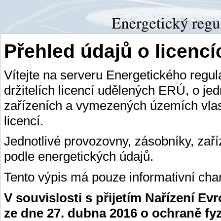
Přehled údajů o licenc
Vítejte na serveru Energetického regu
držitelích licencí udělených ERÚ, o je
zařízeních a vymezených územích vlas
licencí.
Jednotlivé provozovny, zásobníky, zař
podle energetických údajů.
Tento výpis má pouze informativní char
V souvislosti s přijetím Nařízení E
ze dne 27. dubna 2016 o ochraně fy