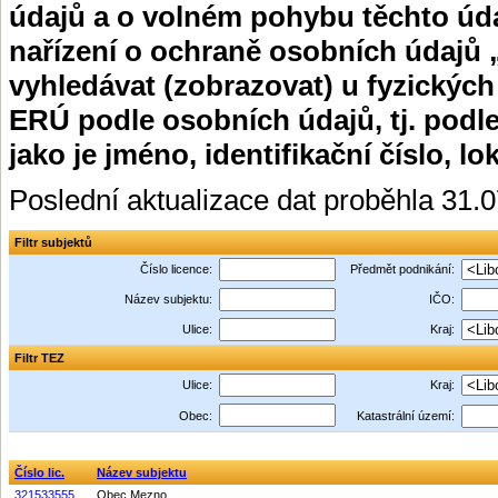
údajů a o volném pohybu těchto úda
nařízení o ochraně osobních údajů 
vyhledávat (zobrazovat) u fyzických
ERÚ podle osobních údajů, tj. podle
jako je jméno, identifikační číslo, lo
Poslední aktualizace dat proběhla 31.
Filtr subjektů
Číslo licence:
Předmět podnikání:
Název subjektu:
IČO:
Ulice:
Kraj:
Filtr TEZ
Ulice:
Kraj:
Obec:
Katastrální území:
Číslo lic.
Název subjektu
321533555
Obec Mezno