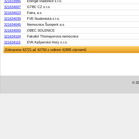
321633995
Energie Radonice s.r.o.
321634007
GTBC CZ s.r.o.
321634023
Fatra, a.s.
321634039
FVE Studentská s.r.o.
321634045
Nemocnice Šumperk a.s.
321634093
OBEC SOLENICE
321634104
Fakultní Thomayerova nemocnice
321634115
EVK Kašperské Hory s.r.o.
Zobrazeno 42721 až 42750 z celkem 42885 záznamů
© 20