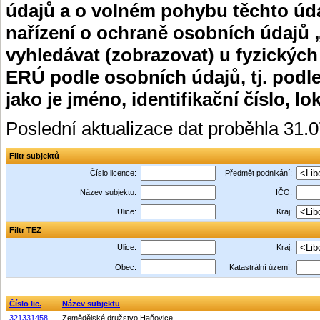
údajů a o volném pohybu těchto úda
nařízení o ochraně osobních údajů 
vyhledávat (zobrazovat) u fyzických
ERÚ podle osobních údajů, tj. podle
jako je jméno, identifikační číslo, lo
Poslední aktualizace dat proběhla 31.
Filtr subjektů
Číslo licence:
Předmět podnikání:
Název subjektu:
IČO:
Ulice:
Kraj:
Filtr TEZ
Ulice:
Kraj:
Obec:
Katastrální území:
Číslo lic.
Název subjektu
321331458
Zemědělské družstvo Haňovice