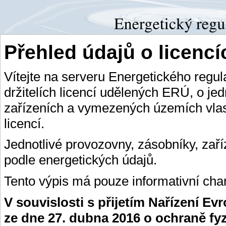
Přehled údajů o licenc
Vítejte na serveru Energetického regu
držitelích licencí udělených ERÚ, o je
zařízeních a vymezených územích vlas
licencí.
Jednotlivé provozovny, zásobníky, zař
podle energetických údajů.
Tento výpis má pouze informativní char
V souvislosti s přijetím Nařízení E
ze dne 27. dubna 2016 o ochraně fy