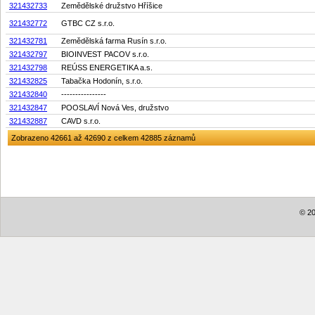
321432733
Zemědělské družstvo Hříšice
321432772
GTBC CZ s.r.o.
321432781
Zemědělská farma Rusín s.r.o.
321432797
BIOINVEST PACOV s.r.o.
321432798
REÚSS ENERGETIKA a.s.
321432825
Tabačka Hodonín, s.r.o.
321432840
----------------
321432847
POOSLAVÍ Nová Ves, družstvo
321432887
CAVD s.r.o.
Zobrazeno 42661 až 42690 z celkem 42885 záznamů
© 20