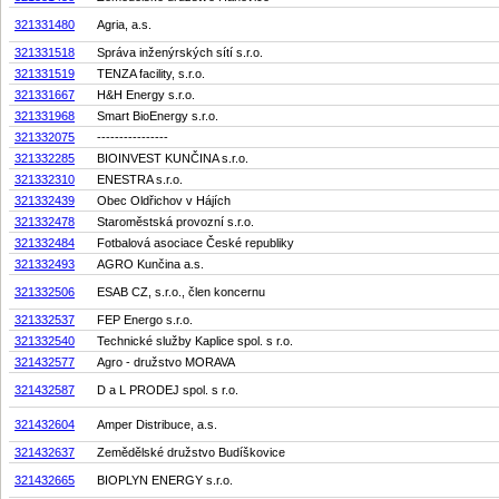
321331480
Agria, a.s.
321331518
Správa inženýrských sítí s.r.o.
321331519
TENZA facility, s.r.o.
321331667
H&H Energy s.r.o.
321331968
Smart BioEnergy s.r.o.
321332075
----------------
321332285
BIOINVEST KUNČINA s.r.o.
321332310
ENESTRA s.r.o.
321332439
Obec Oldřichov v Hájích
321332478
Staroměstská provozní s.r.o.
321332484
Fotbalová asociace České republiky
321332493
AGRO Kunčina a.s.
321332506
ESAB CZ, s.r.o., člen koncernu
321332537
FEP Energo s.r.o.
321332540
Technické služby Kaplice spol. s r.o.
321432577
Agro - družstvo MORAVA
321432587
D a L PRODEJ spol. s r.o.
321432604
Amper Distribuce, a.s.
321432637
Zemědělské družstvo Budíškovice
321432665
BIOPLYN ENERGY s.r.o.