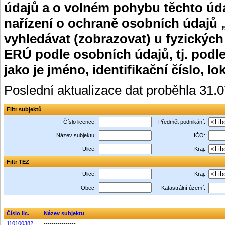
údajů a o volném pohybu těchto úda
nařízení o ochraně osobních údajů 
vyhledávat (zobrazovat) u fyzických
ERÚ podle osobních údajů, tj. podle
jako je jméno, identifikační číslo, lo
Poslední aktualizace dat proběhla 31.
Filtr subjektů
Číslo licence:
Předmět podnikání:
Název subjektu:
IČO:
Ulice:
Kraj:
Filtr TEZ
Ulice:
Kraj:
Obec:
Katastrální území:
Číslo lic.
Název subjektu
110100382
----------------