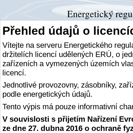
Přehled údajů o licenc
Vítejte na serveru Energetického regu
držitelích licencí udělených ERÚ, o je
zařízeních a vymezených územích vlas
licencí.
Jednotlivé provozovny, zásobníky, zař
podle energetických údajů.
Tento výpis má pouze informativní char
V souvislosti s přijetím Nařízení E
ze dne 27. dubna 2016 o ochraně fy