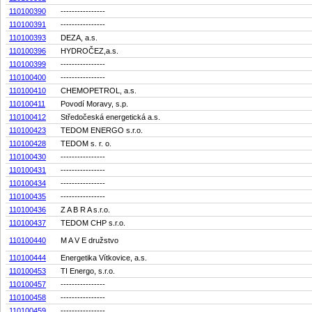
110100390
----------------
110100391
----------------
110100393
DEZA, a.s.
110100396
HYDROČEZ,a.s.
110100399
----------------
110100400
----------------
110100410
CHEMOPETROL, a.s.
110100411
Povodí Moravy, s.p.
110100412
Středočeská energetická a.s.
110100423
TEDOM ENERGO s.r.o.
110100428
TEDOM s. r. o.
110100430
----------------
110100431
----------------
110100434
----------------
110100435
----------------
110100436
Z A B R A s.r.o.
110100437
TEDOM CHP s.r.o.
110100440
M A V E družstvo
110100444
Energetika Vítkovice, a.s.
110100453
TI Energo, s.r.o.
110100457
----------------
110100458
----------------
110100459
----------------