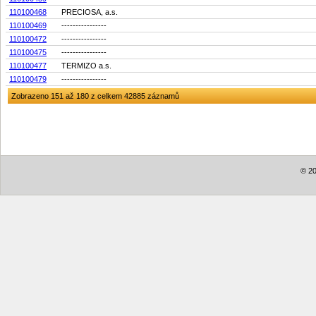
110100468
PRECIOSA, a.s.
110100469
----------------
110100472
----------------
110100475
----------------
110100477
TERMIZO a.s.
110100479
----------------
Zobrazeno 151 až 180 z celkem 42885 záznamů
© 20