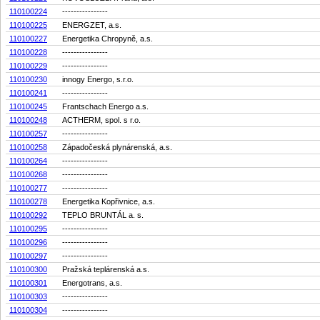
110100224
----------------
110100225
ENERGZET, a.s.
110100227
Energetika Chropyně, a.s.
110100228
----------------
110100229
----------------
110100230
innogy Energo, s.r.o.
110100241
----------------
110100245
Frantschach Energo a.s.
110100248
ACTHERM, spol. s r.o.
110100257
----------------
110100258
Západočeská plynárenská, a.s.
110100264
----------------
110100268
----------------
110100277
----------------
110100278
Energetika Kopřivnice, a.s.
110100292
TEPLO BRUNTÁL a. s.
110100295
----------------
110100296
----------------
110100297
----------------
110100300
Pražská teplárenská a.s.
110100301
Energotrans, a.s.
110100303
----------------
110100304
----------------