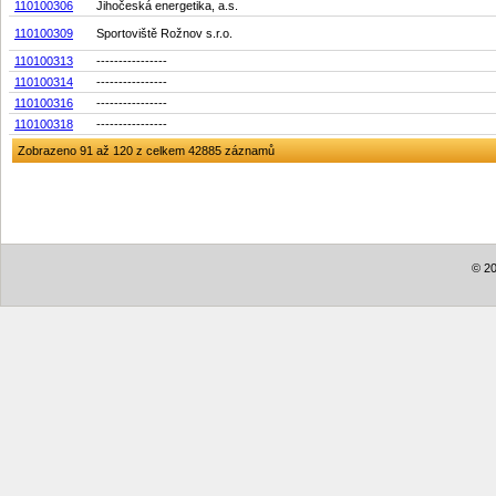
110100306
Jihočeská energetika, a.s.
110100309
Sportoviště Rožnov s.r.o.
110100313
----------------
110100314
----------------
110100316
----------------
110100318
----------------
Zobrazeno 91 až 120 z celkem 42885 záznamů
© 20