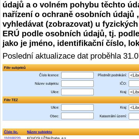
údajů a o volném pohybu těchto úda
nařízení o ochraně osobních údajů 
vyhledávat (zobrazovat) u fyzických
ERÚ podle osobních údajů, tj. podle
jako je jméno, identifikační číslo, lo
Poslední aktualizace dat proběhla 31.
Filtr subjektů
Číslo licence:
Předmět podnikání:
Název subjektu:
IČO:
Ulice:
Kraj:
Filtr TEZ
Ulice:
Kraj:
Obec:
Katastrální území:
Číslo lic.
Název subjektu
110100220
KOVOSLUŽBA Praha, a.s.