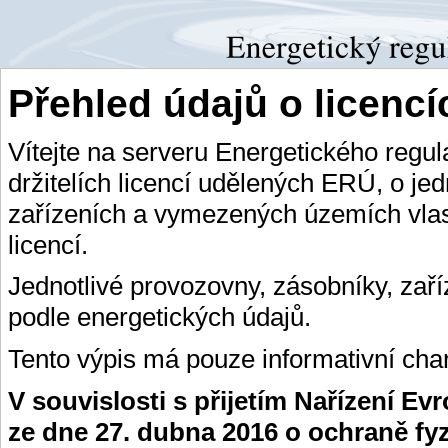
Přehled údajů o licenc
Vítejte na serveru Energetického regu
držitelích licencí udělených ERÚ, o je
zařízeních a vymezených územích vlas
licencí.
Jednotlivé provozovny, zásobníky, zař
podle energetických údajů.
Tento výpis má pouze informativní char
V souvislosti s přijetím Nařízení E
ze dne 27. dubna 2016 o ochraně fy