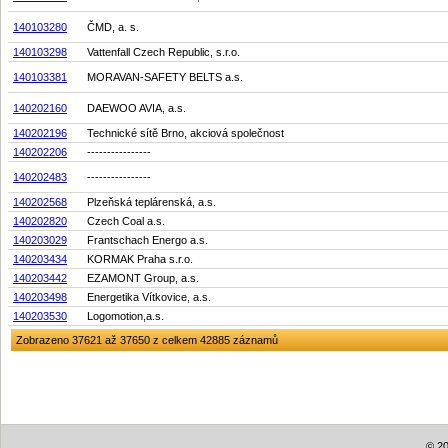
140103280
ČMD, a. s.
140103298
Vattenfall Czech Republic, s.r.o.
140103381
MORAVAN-SAFETY BELTS a.s.
140202160
DAEWOO AVIA, a.s.
140202196
Technické sítě Brno, akciová společnost
140202206
----------------
140202483
----------------
140202568
Plzeňská teplárenská, a.s.
140202820
Czech Coal a.s.
140203029
Frantschach Energo a.s.
140203434
KORMAK Praha s.r.o.
140203442
EZAMONT Group, a.s.
140203498
Energetika Vítkovice, a.s.
140203530
Logomotion,a.s.
Zobrazeno 37621 až 37650 z celkem 42885 záznamů
© 20