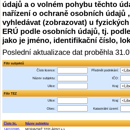
údajů a o volném pohybu těchto úda
nařízení o ochraně osobních údajů 
vyhledávat (zobrazovat) u fyzických
ERÚ podle osobních údajů, tj. podle
jako je jméno, identifikační číslo, lo
Poslední aktualizace dat proběhla 31.
Filtr subjektů
Číslo licence:
Předmět podnikání:
Název subjektu:
IČO:
Ulice:
Kraj:
Filtr TEZ
Ulice:
Kraj:
Obec:
Katastrální území:
Číslo lic.
Název subjektu
140102085
MORAVSKÉ TEPLÁRNY,a.s.