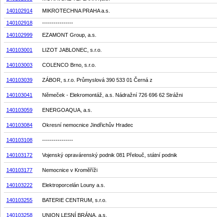
140102914
MIKROTECHNA PRAHA a.s.
140102918
----------------
140102999
EZAMONT Group, a.s.
140103001
LIZOT JABLONEC, s.r.o.
140103003
COLENCO Brno, s.r.o.
140103039
ZÁBOR, s.r.o. Průmyslová 390 533 01 Černá z
140103041
Němeček - Elekromontáž, a.s. Nádražní 726 696 62 Strážni
140103059
ENERGOAQUA, a.s.
140103084
Okresní nemocnice Jindřichův Hradec
140103108
----------------
140103172
Vojenský opravárenský podnik 081 Přelouč, státní podnik
140103177
Nemocnice v Kroměříži
140103222
Elektroporcelán Louny a.s.
140103255
BATERIE CENTRUM, s.r.o.
140103258
UNION LESNÍ BRÁNA, a.s.