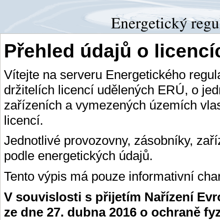
Přehled údajů o licenc
Vítejte na serveru Energetického regu
držitelích licencí udělených ERÚ, o je
zařízeních a vymezených územích vlas
licencí.
Jednotlivé provozovny, zásobníky, zař
podle energetických údajů.
Tento výpis má pouze informativní char
V souvislosti s přijetím Nařízení E
ze dne 27. dubna 2016 o ochraně fy