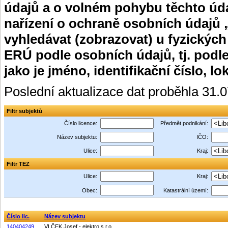
údajů a o volném pohybu těchto úda
nařízení o ochraně osobních údajů 
vyhledávat (zobrazovat) u fyzických
ERÚ podle osobních údajů, tj. podle
jako je jméno, identifikační číslo, lo
Poslední aktualizace dat proběhla 31.
Filtr subjektů
Číslo licence:
Předmět podnikání:
Název subjektu:
IČO:
Ulice:
Kraj:
Filtr TEZ
Ulice:
Kraj:
Obec:
Katastrální území:
Číslo lic.
Název subjektu
140404249
VLČEK Josef - elektro s.r.o.