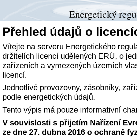
Přehled údajů o licenc
Vítejte na serveru Energetického regu
držitelích licencí udělených ERÚ, o je
zařízeních a vymezených územích vlas
licencí.
Jednotlivé provozovny, zásobníky, zař
podle energetických údajů.
Tento výpis má pouze informativní char
V souvislosti s přijetím Nařízení E
ze dne 27. dubna 2016 o ochraně fy