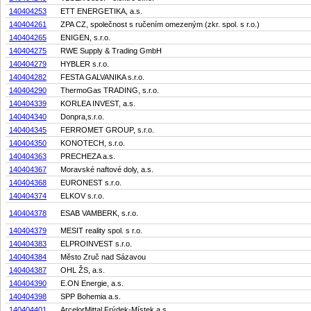
140404253
ETT ENERGETIKA, a.s.
140404261
ZPA CZ, společnost s ručením omezeným (zkr. spol. s r.o.)
140404265
ENIGEN, s.r.o.
140404275
RWE Supply & Trading GmbH
140404279
HYBLER s.r.o.
140404282
FESTA GALVANIKA s.r.o.
140404290
ThermoGas TRADING, s.r.o.
140404339
KORLEA INVEST, a.s.
140404340
Donpra,s.r.o.
140404345
FERROMET GROUP, s.r.o.
140404350
KONOTECH, s.r.o.
140404363
PRECHEZA a.s.
140404367
Moravské naftové doly, a.s.
140404368
EURONEST s.r.o.
140404374
ELKOV s.r.o.
140404378
ESAB VAMBERK, s.r.o.
140404379
MESIT reality spol. s r.o.
140404383
ELPROINVEST s.r.o.
140404384
Město Zruč nad Sázavou
140404387
OHL ŽS, a.s.
140404390
E.ON Energie, a.s.
140404398
SPP Bohemia a.s.
140404401
ArcelorMittal Frýdek-Místek a.s.