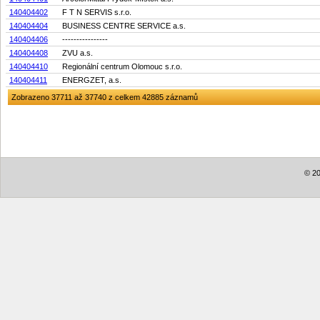
140404402
F T N SERVIS s.r.o.
140404404
BUSINESS CENTRE SERVICE a.s.
140404406
----------------
140404408
ZVU a.s.
140404410
Regionální centrum Olomouc s.r.o.
140404411
ENERGZET, a.s.
Zobrazeno 37711 až 37740 z celkem 42885 záznamů
© 20