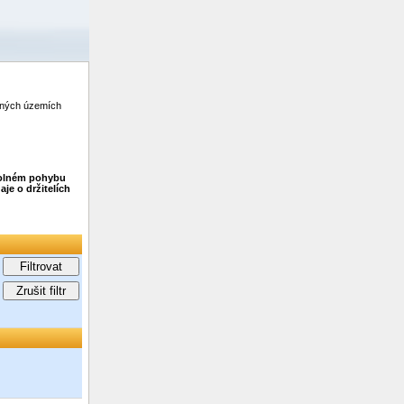
zených územích
 volném pohybu
je o držitelích