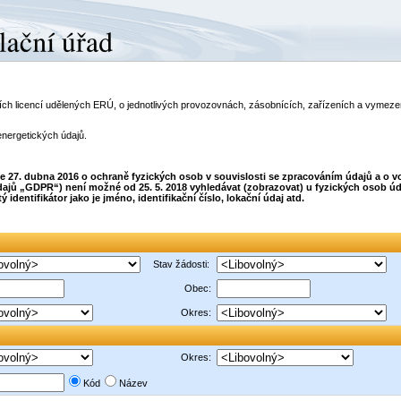
telích licencí udělených ERÚ, o jednotlivých provozovnách, zásobnících, zařízeních a vyme
energetických údajů.
dne 27. dubna 2016 o ochraně fyzických osob v souvislosti se zpracováním údajů a o
ajů „GDPR“) není možné od 25. 5. 2018 vyhledávat (zobrazovat) u fyzických osob úda
dentifikátor jako je jméno, identifikační číslo, lokační údaj atd.
Stav žádosti:
Obec:
Okres:
Okres:
Kód
Název