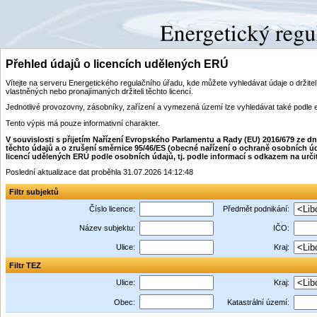
Přehled údajů o licencích udělených ERÚ
Vítejte na serveru Energetického regulačního úřadu, kde můžete vyhledávat údaje o drži
vlastněných nebo pronajímaných držiteli těchto licencí.
Jednotlivé provozovny, zásobníky, zařízení a vymezená území lze vyhledávat také podle 
Tento výpis má pouze informativní charakter.
V souvislosti s přijetím Nařízení Evropského Parlamentu a Rady (EU) 2016/679 ze 
těchto údajů a o zrušení směrnice 95/46/ES (obecné nařízení o ochraně osobních úd
licencí udělených ERÚ podle osobních údajů, tj. podle informací s odkazem na určitý i
Poslední aktualizace dat proběhla 31.07.2026 14:12:48
Filtr subjektů
Číslo licence:
Předmět podnikání:
Název subjektu:
IČO:
Ulice:
Kraj:
Filtr TEZ
Ulice:
Kraj:
Obec:
Katastrální území: