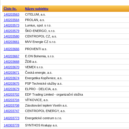
Číslo lic.
Název subjektu
140203563
CITELUM, a.s.
140203564
PROLAN, a.s.
140203573
Lumius, spol. s r.o.
140203579
ŠKO-ENERGO, s.r.o.
140203580
CENTROPOL CZ, a.s.
140203661
MVV Energie CZ s.r.o.
140203666
PROVENTI a.s.
140203667
E.ON Bohemia, s.r.o.
140203668
ŽDB a.s.
140203670
VEMEX s.r.o.
140203671
Česká energie, a.s.
140203674
Energetika Kopřivnice, a.s.
140203675
PSP Technické služby a.s.
140203679
ELPRO - DELICIA, a.s.
140203702
EDF Trading Limited - organizační složka
140203704
VÍTKOVICE, a.s.
140203708
Zásobování teplem Vsetín a.s.
140203747
CENTROPOL ENERGY, a.s.
140203773
Energetické centrum s.r.o.
140303778
SYNTHOS Kralupy a.s.