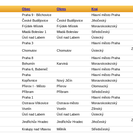
Obec
Okres
Kraj
Praha 9 - Běchovice
Hlavní město Praha
České Budějovice
České Budějovice
Jihočeský
Frýdek-Místek
Frýdek-Místek
Moravskoslezský
Mladá Boleslav 1
Mladá Boleslav
Středočeský
Ústí nad Labem
Ústí nad Labem
Ústecký
Praha 3
Hlavní město Praha
Z
Chomutov
Chomutov
Ústecký
Praha 8
Hlavní město Praha
Bohumín
Karviná
Moravskoslezský
Praha 6, Bubeneč
Hlavní město Praha
Praha
Hlavní město Praha
Kopřivnice
Nový Jičín
Moravskoslezský
Přerov I - Město
Přerov
Olomoucký
Příbram
Příbram
Středočeský
Praha 1
Hlavní město Praha
Ostrava-Vítkovice
Ostrava-město
Moravskoslezský
Vsetín
Vsetín
Zlínský
Ústí nad Labem
Ústí nad Labem
Ústecký
Z
Jindřichův Hradec
Jindřichův Hradec
Jihočeský
Kralupy nad Vltavou
Mělník
Středočeský