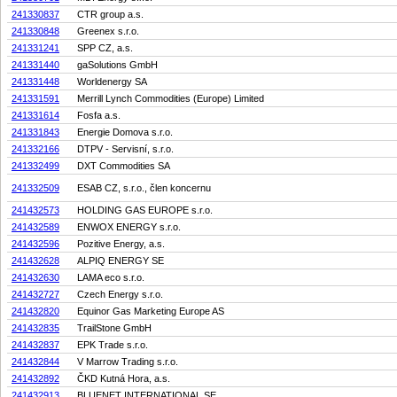
241330837
CTR group a.s.
241330848
Greenex s.r.o.
241331241
SPP CZ, a.s.
241331440
gaSolutions GmbH
241331448
Worldenergy SA
241331591
Merrill Lynch Commodities (Europe) Limited
241331614
Fosfa a.s.
241331843
Energie Domova s.r.o.
241332166
DTPV - Servisní, s.r.o.
241332499
DXT Commodities SA
241332509
ESAB CZ, s.r.o., člen koncernu
241432573
HOLDING GAS EUROPE s.r.o.
241432589
ENWOX ENERGY s.r.o.
241432596
Pozitive Energy, a.s.
241432628
ALPIQ ENERGY SE
241432630
LAMA eco s.r.o.
241432727
Czech Energy s.r.o.
241432820
Equinor Gas Marketing Europe AS
241432835
TrailStone GmbH
241432837
EPK Trade s.r.o.
241432844
V Marrow Trading s.r.o.
241432892
ČKD Kutná Hora, a.s.
241432913
BLUENET INTERNATIONAL SE