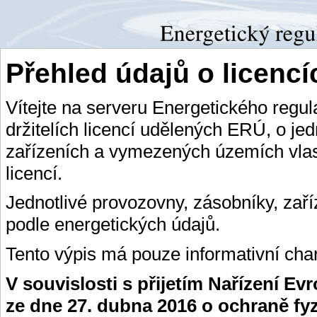
Přehled údajů o licenc
Vítejte na serveru Energetického regu
držitelích licencí udělených ERÚ, o je
zařízeních a vymezených územích vlas
licencí.
Jednotlivé provozovny, zásobníky, zař
podle energetických údajů.
Tento výpis má pouze informativní char
V souvislosti s přijetím Nařízení E
ze dne 27. dubna 2016 o ochraně fy