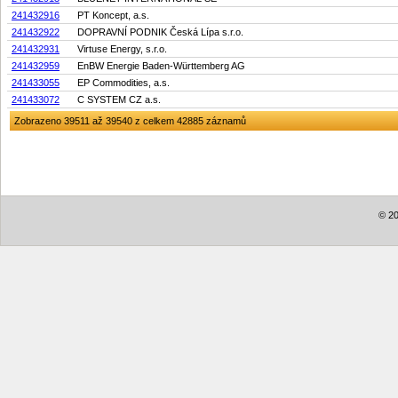
241432916
PT Koncept, a.s.
241432922
DOPRAVNÍ PODNIK Česká Lípa s.r.o.
241432931
Virtuse Energy, s.r.o.
241432959
EnBW Energie Baden-Württemberg AG
241433055
EP Commodities, a.s.
241433072
C SYSTEM CZ a.s.
Zobrazeno 39511 až 39540 z celkem 42885 záznamů
© 20