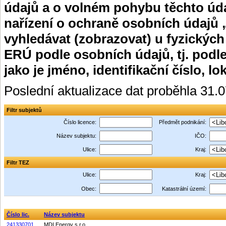
údajů a o volném pohybu těchto úda
nařízení o ochraně osobních údajů 
vyhledávat (zobrazovat) u fyzických
ERÚ podle osobních údajů, tj. podle
jako je jméno, identifikační číslo, lo
Poslední aktualizace dat proběhla 31.
Filtr subjektů
Číslo licence:
Předmět podnikání:
Název subjektu:
IČO:
Ulice:
Kraj:
Filtr TEZ
Ulice:
Kraj:
Obec:
Katastrální území:
Číslo lic.
Název subjektu
241330701
MDI Energy s.r.o.