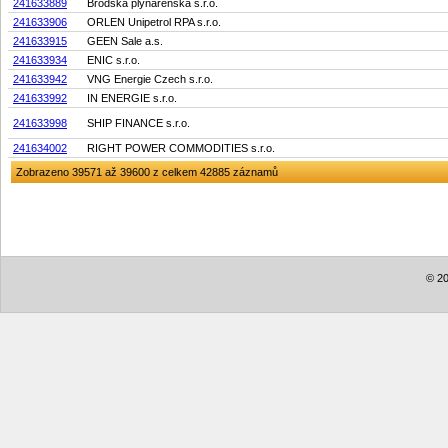
241633889
Brodská plynárenská s.r.o.
241633906
ORLEN Unipetrol RPA s.r.o.
241633915
GEEN Sale a.s.
241633934
ENIC s.r.o.
241633942
VNG Energie Czech s.r.o.
241633992
IN ENERGIE s.r.o.
241633998
SHIP FINANCE s.r.o.
241634002
RIGHT POWER COMMODITIES s.r.o.
Zobrazeno 39571 až 39600 z celkem 42885 záznamů
© 20