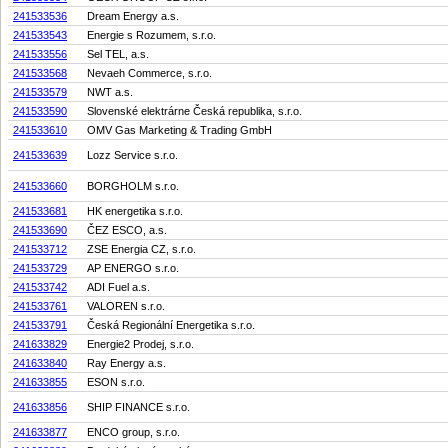
241533536
Dream Energy a.s.
241533543
Energie s Rozumem, s.r.o.
241533556
Sel TEL, a.s.
241533568
Nevaeh Commerce, s.r.o.
241533579
NWT a.s.
241533590
Slovenské elektrárne Česká republika, s.r.o.
241533610
OMV Gas Marketing & Trading GmbH
241533639
Lozz Service s.r.o.
241533660
BORGHOLM s.r.o.
241533681
HK energetika s.r.o.
241533690
ČEZ ESCO, a.s.
241533712
ZSE Energia CZ, s.r.o.
241533729
AP ENERGO s.r.o.
241533742
ADI Fuel a.s.
241533761
VALOREN s.r.o.
241533791
Česká Regionální Energetika s.r.o.
241633829
Energie2 Prodej, s.r.o.
241633840
Ray Energy a.s.
241633855
ESON s.r.o.
241633856
SHIP FINANCE s.r.o.
241633877
ENCO group, s.r.o.