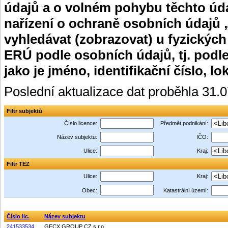
údajů a o volném pohybu těchto úda
nařízení o ochraně osobních údajů 
vyhledávat (zobrazovat) u fyzických
ERÚ podle osobních údajů, tj. podle
jako je jméno, identifikační číslo, lo
Poslední aktualizace dat proběhla 31.
Filtr subjektů
Číslo licence:
Předmět podnikání:
Název subjektu:
IČO:
Ulice:
Kraj:
Filtr TEZ
Ulice:
Kraj:
Obec:
Katastrální území:
Číslo lic.
Název subjektu
241533534
GECX GROUP CZ s.r.o.