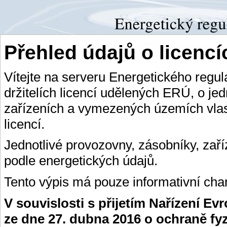
Přehled údajů o licenc
Vítejte na serveru Energetického regu
držitelích licencí udělených ERÚ, o je
zařízeních a vymezených územích vlas
licencí.
Jednotlivé provozovny, zásobníky, zař
podle energetických údajů.
Tento výpis má pouze informativní char
V souvislosti s přijetím Nařízení E
ze dne 27. dubna 2016 o ochraně fy