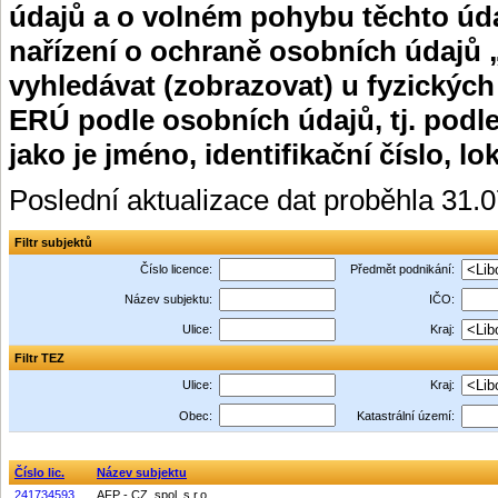
údajů a o volném pohybu těchto úda
nařízení o ochraně osobních údajů 
vyhledávat (zobrazovat) u fyzických
ERÚ podle osobních údajů, tj. podle
jako je jméno, identifikační číslo, lo
Poslední aktualizace dat proběhla 31.
Filtr subjektů
Číslo licence:
Předmět podnikání:
Název subjektu:
IČO:
Ulice:
Kraj:
Filtr TEZ
Ulice:
Kraj:
Obec:
Katastrální území:
Číslo lic.
Název subjektu
241734593
AFP - CZ, spol. s r.o.