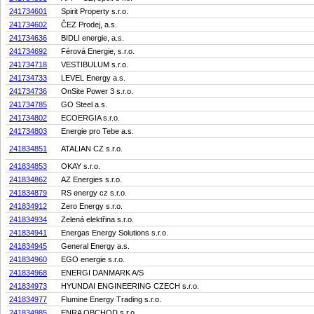
241734601
Spirit Property s.r.o.
241734602
ČEZ Prodej, a.s.
241734636
BIDLI energie, a.s.
241734692
Férová Energie, s.r.o.
241734718
VESTIBULUM s.r.o.
241734733
LEVEL Energy a.s.
241734736
OnSite Power 3 s.r.o.
241734785
GO Steel a.s.
241734802
ECOERGIA s.r.o.
241734803
Energie pro Tebe a.s.
241834851
ATALIAN CZ s.r.o.
241834853
OKAY s.r.o.
241834862
AZ Energies s.r.o.
241834879
RS energy cz s.r.o.
241834912
Zero Energy s.r.o.
241834934
Zelená elektřina s.r.o.
241834941
Energas Energy Solutions s.r.o.
241834945
General Energy a.s.
241834960
EGO energie s.r.o.
241834968
ENERGI DANMARK A/S
241834973
HYUNDAI ENGINEERING CZECH s.r.o.
241834977
Flumine Energy Trading s.r.o.
241834985
ENRA OBCHOD s.r.o.