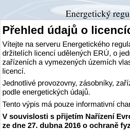
Přehled údajů o licenc
Vítejte na serveru Energetického regu
držitelích licencí udělených ERÚ, o je
zařízeních a vymezených územích vlas
licencí.
Jednotlivé provozovny, zásobníky, zař
podle energetických údajů.
Tento výpis má pouze informativní char
V souvislosti s přijetím Nařízení E
ze dne 27. dubna 2016 o ochraně fy