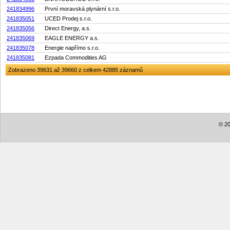
241834996
První moravská plynární s.r.o.
241835051
UCED Prodej s.r.o.
241835056
Direct Energy, a.s.
241835069
EAGLE ENERGY a.s.
241835078
Energie napřímo s.r.o.
241835081
Ezpada Commodities AG
Zobrazeno 39631 až 39660 z celkem 42885 záznamů
© 20